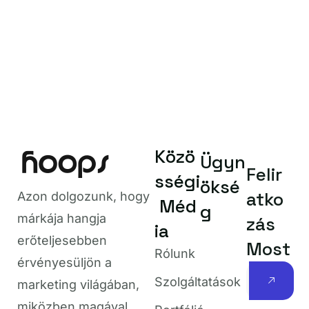
Közö
Ügyn
Felir
sségi
öksé
atko
Azon dolgozunk, hogy
Méd
g
zás
márkája hangja
ia
Most
erőteljesebben
Rólunk
érvényesüljön a
Szolgáltatások
marketing világában,
Heti
miközben magával
Portfólió