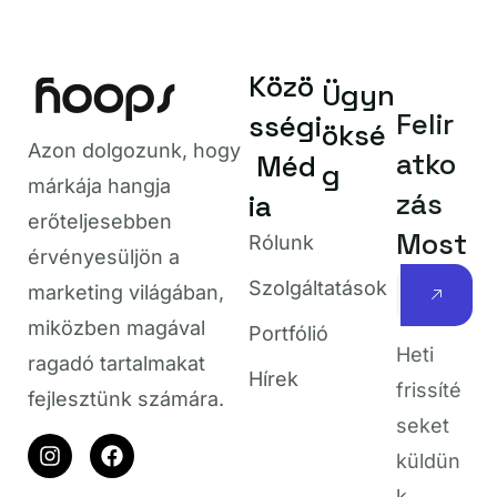
Közö
Ügyn
Felir
sségi
öksé
atko
Azon dolgozunk, hogy
Méd
g
zás
márkája hangja
ia
Most
erőteljesebben
Rólunk
érvényesüljön a
Szolgáltatások
marketing világában,
miközben magával
Heti
Portfólió
ragadó tartalmakat
frissíté
Hírek
fejlesztünk számára.
seket
küldün
k